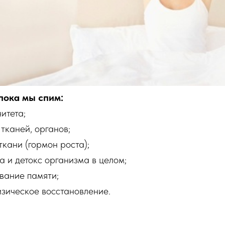
пока мы спим:
итета;
тканей, органов;
кани (гормон роста);
а и детокс организма в целом;
вание памяти;
изическое восстановление.