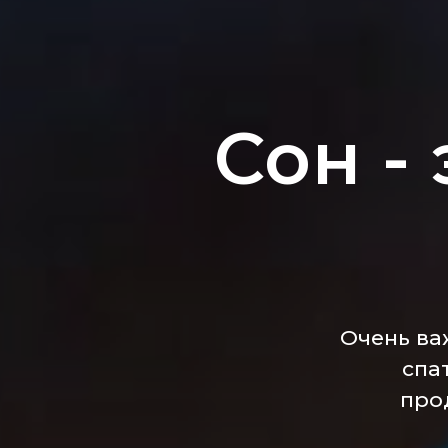
Сон -
Очень ва
спа
про