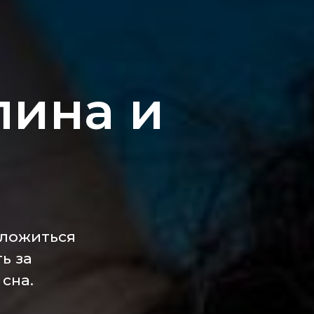
лина и
 ложиться
ь за
сна.