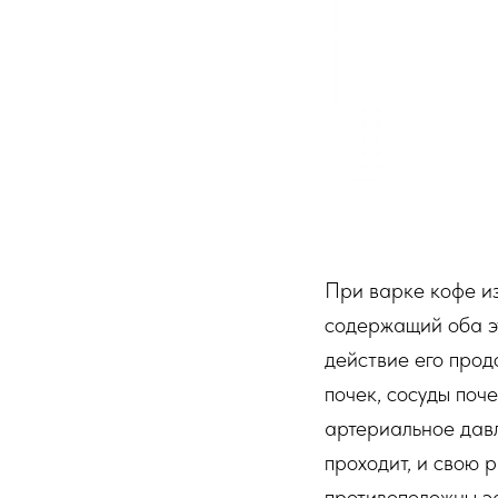
При варке кофе из
содержащий оба э
действие его прод
почек, сосуды поч
артериальное давл
проходит, и свою 
противоположны э