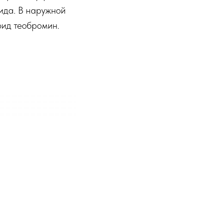
ида. В наружной
оид теобромин.