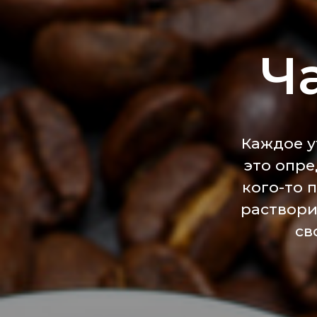
Ч
Каждое у
это опре
кого-то п
раствори
св