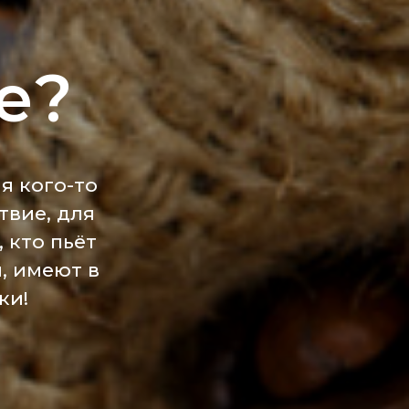
е?
я кого-то
твие, для
, кто пьёт
, имеют в
ки!