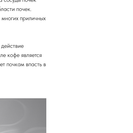
бласти почек.
о многих приличных
а действие
ле кофе является
ет почкам впасть в