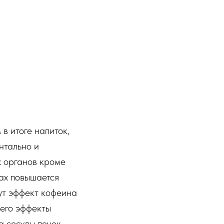
в итоге напиток,
нтально и
х органов кроме
нах повышается
нут эффект кофеина
 его эффекты
а сосуды почек