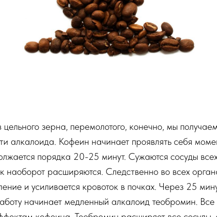
 цельного зерна, перемолотого, конечно, мы получаем 
ти алкалоида. Кофеин начинает проявлять себя моме
олжается порядка 20-25 минут. Сужаются сосуды все
ек наоборот расширяются. Следственно во всех орга
ение и усиливается кровоток в почках. Через 25 ми
работу начинает медленный алкалоид теобромин. Все
ффектам кофеина. Теобромин расширяет все сосуды, 